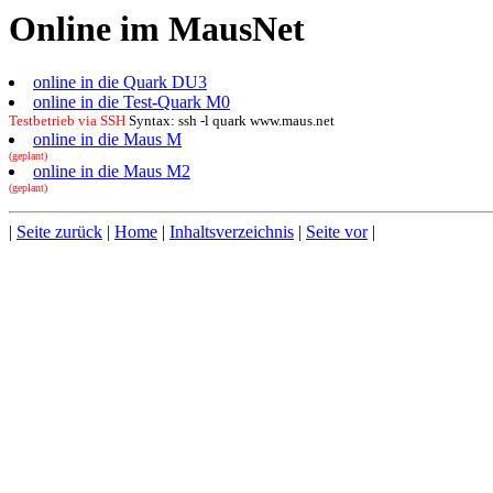
Online im MausNet
online in die Quark DU3
online in die Test-Quark M0
Testbetrieb via SSH
Syntax: ssh -l quark www.maus.net
online in die Maus M
(geplant)
online in die Maus M2
(geplant)
|
Seite zurück
|
Home
|
Inhaltsverzeichnis
|
Seite vor
|