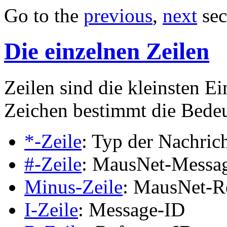
Go to the
previous
,
next
sec
Die einzelnen Zeilen
Zeilen sind die kleinsten E
Zeichen bestimmt die Bedeu
*-Zeile
: Typ der Nachric
#-Zeile
: MausNet-Messa
Minus-Zeile
: MausNet-R
I-Zeile
: Message-ID