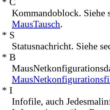
* C
Kommandoblock. Siehe 
MausTausch
.
* S
Statusnachricht. Siehe se
* B
MausNetkonfigurationsda
MausNetkonfigurationsfi
* I
Infofile, auch Jedesmalinf