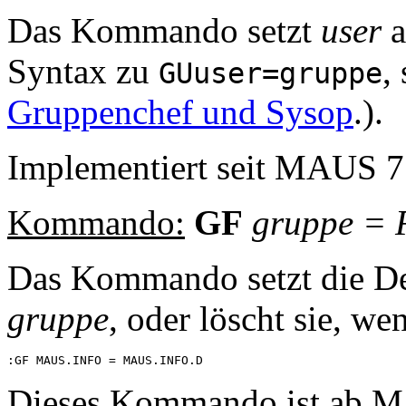
Das Kommando setzt
user
a
Syntax zu
,
GUuser=gruppe
Gruppenchef und Sysop
.).
Implementiert seit MAUS 7
Kommando:
GF
gruppe
=
Das Kommando setzt die De
gruppe
, oder löscht sie, w
Dieses Kommando ist ab M