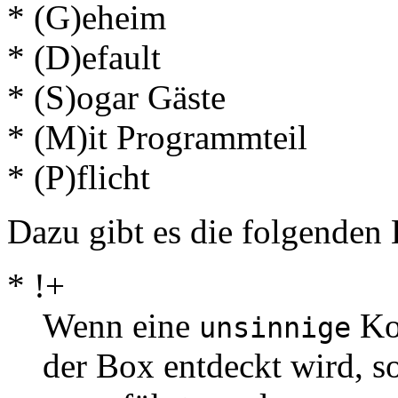
* (G)eheim
* (D)efault
* (S)ogar Gäste
* (M)it Programmteil
* (P)flicht
Dazu gibt es die folgenden
* !+
Wenn eine
Ko
unsinnige
der Box entdeckt wird, 