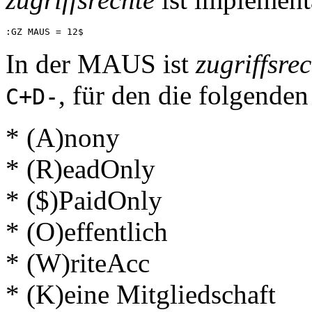
In der MAUS ist
zugriffsre
, für den die folgenden
C+D-
* (A)nony
* (R)eadOnly
* ($)PaidOnly
* (O)effentlich
* (W)riteAcc
* (K)eine Mitgliedschaft